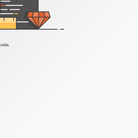
uida.