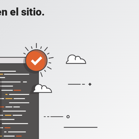
 el sitio.