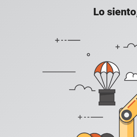
Lo siento