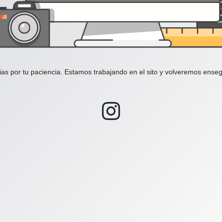
ias por tu paciencia. Estamos trabajando en el sito y volveremos enseg