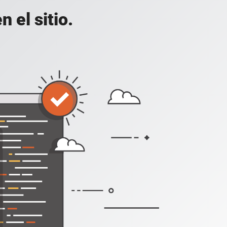
 el sitio.