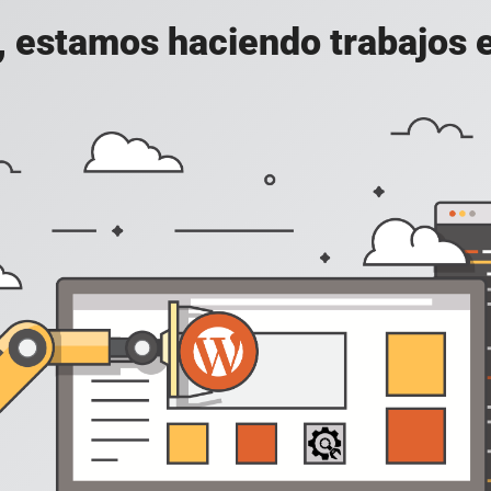
, estamos haciendo trabajos en