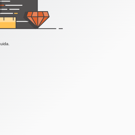
uida.