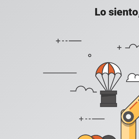
Lo siento