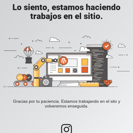
Lo siento, estamos haciendo
trabajos en el sitio.
Gracias por tu paciencia. Estamos trabajando en el sito y
volveremos enseguida.