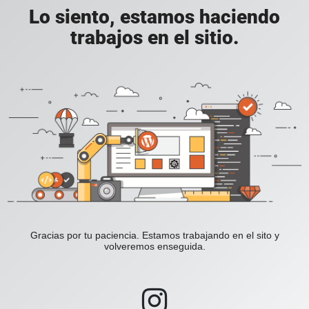
Lo siento, estamos haciendo
trabajos en el sitio.
Gracias por tu paciencia. Estamos trabajando en el sito y
volveremos enseguida.