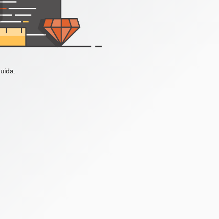
uida.