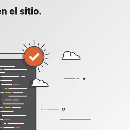
 el sitio.