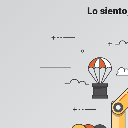
Lo siento