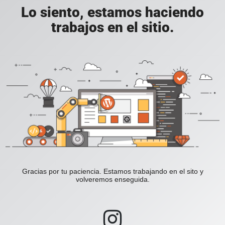
Lo siento, estamos haciendo
trabajos en el sitio.
Gracias por tu paciencia. Estamos trabajando en el sito y
volveremos enseguida.