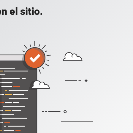
 el sitio.