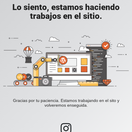
Lo siento, estamos haciendo
trabajos en el sitio.
Gracias por tu paciencia. Estamos trabajando en el sito y
volveremos enseguida.