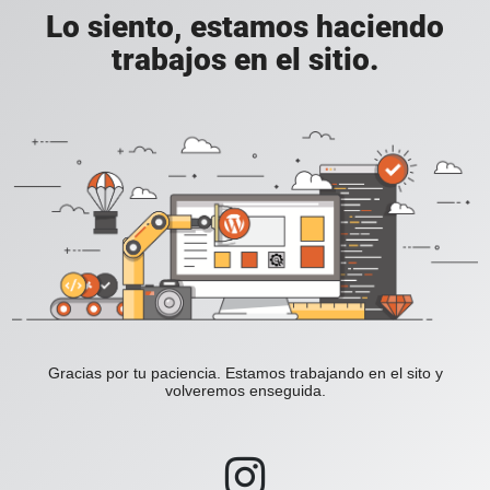
Lo siento, estamos haciendo
trabajos en el sitio.
Gracias por tu paciencia. Estamos trabajando en el sito y
volveremos enseguida.