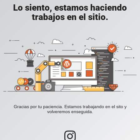
Lo siento, estamos haciendo
trabajos en el sitio.
Gracias por tu paciencia. Estamos trabajando en el sito y
volveremos enseguida.