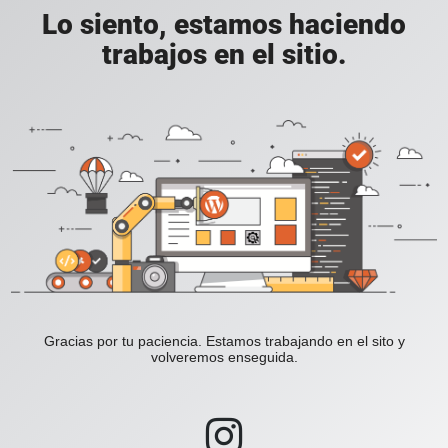
Lo siento, estamos haciendo
trabajos en el sitio.
Gracias por tu paciencia. Estamos trabajando en el sito y
volveremos enseguida.