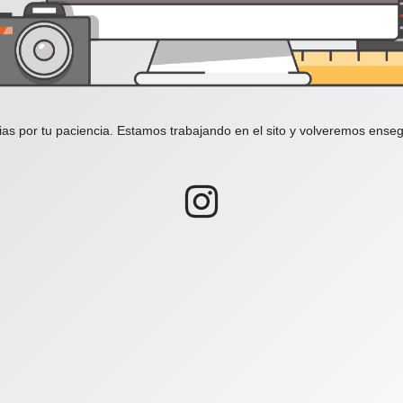
ias por tu paciencia. Estamos trabajando en el sito y volveremos enseg