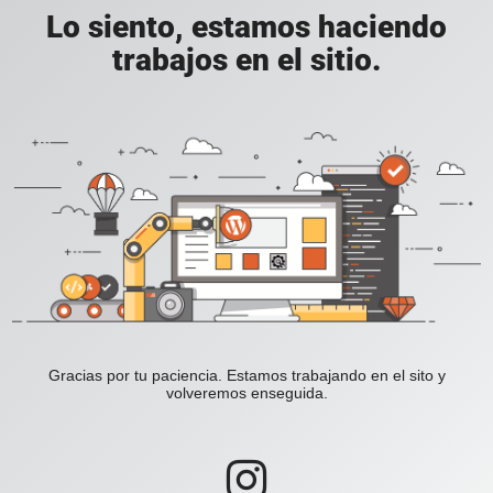
Lo siento, estamos haciendo
trabajos en el sitio.
Gracias por tu paciencia. Estamos trabajando en el sito y
volveremos enseguida.