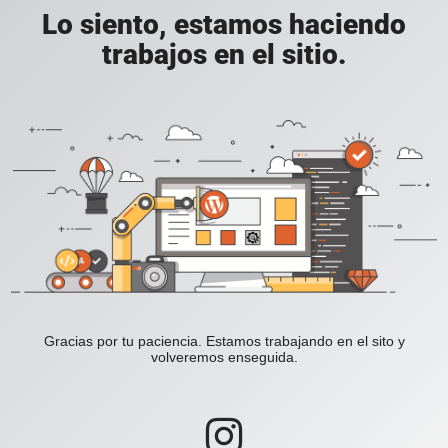
Lo siento, estamos haciendo
trabajos en el sitio.
Gracias por tu paciencia. Estamos trabajando en el sito y
volveremos enseguida.