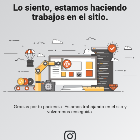
Lo siento, estamos haciendo
trabajos en el sitio.
Gracias por tu paciencia. Estamos trabajando en el sito y
volveremos enseguida.