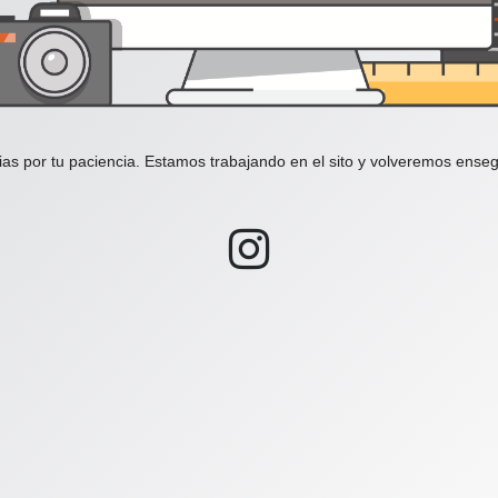
ias por tu paciencia. Estamos trabajando en el sito y volveremos enseg