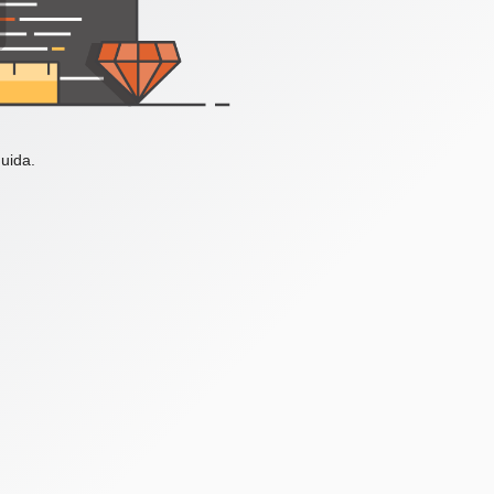
uida.