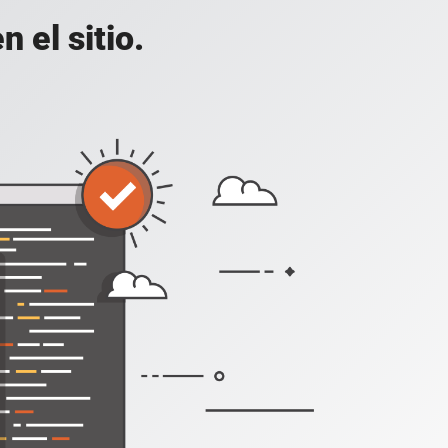
 el sitio.