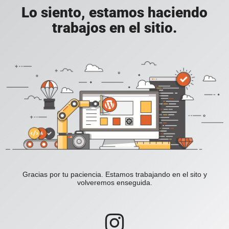
Lo siento, estamos haciendo
trabajos en el sitio.
Gracias por tu paciencia. Estamos trabajando en el sito y
volveremos enseguida.