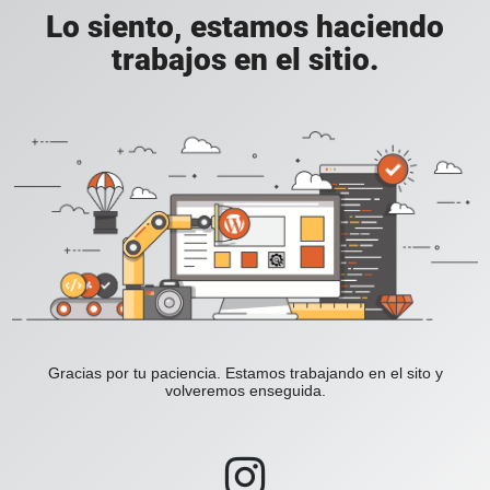
Lo siento, estamos haciendo
trabajos en el sitio.
Gracias por tu paciencia. Estamos trabajando en el sito y
volveremos enseguida.