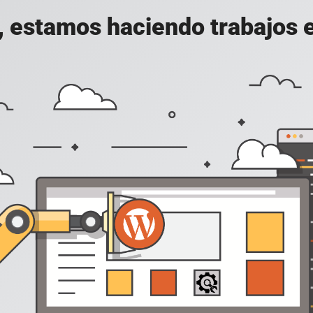
, estamos haciendo trabajos en