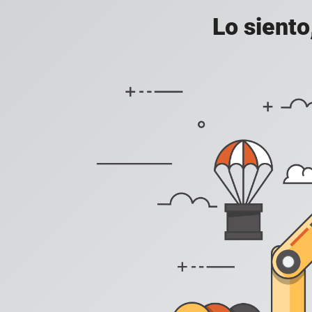
Lo siento