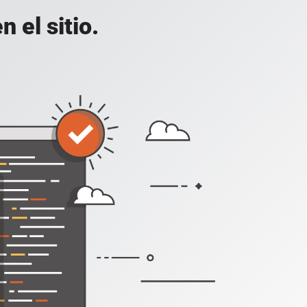
 el sitio.