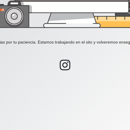
ias por tu paciencia. Estamos trabajando en el sito y volveremos enseg