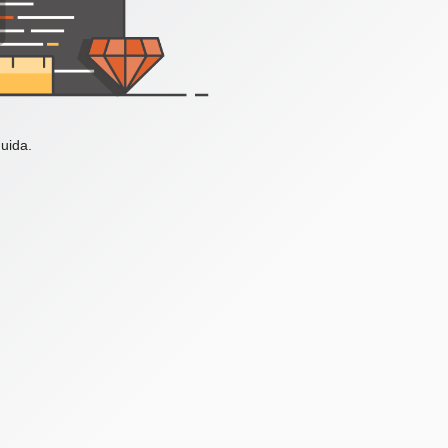
uida.