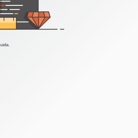
uida.