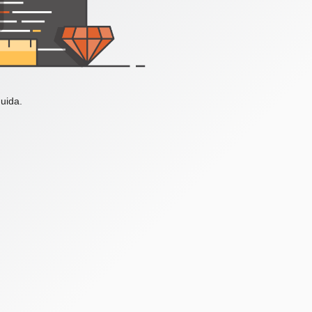
uida.