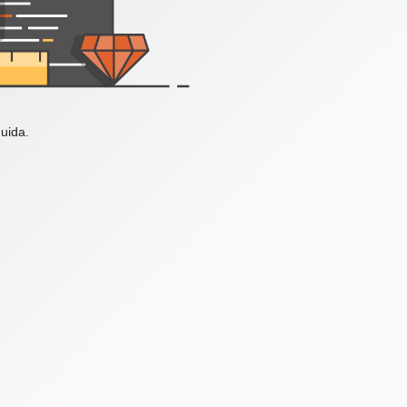
uida.