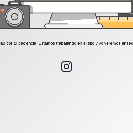
ias por tu paciencia. Estamos trabajando en el sito y volveremos enseg