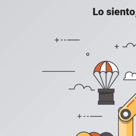
Lo siento