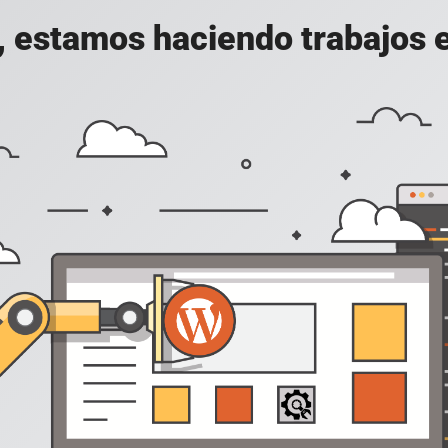
, estamos haciendo trabajos en