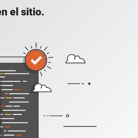
 el sitio.