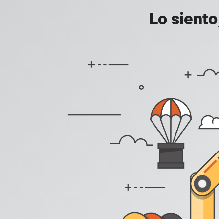
Lo siento