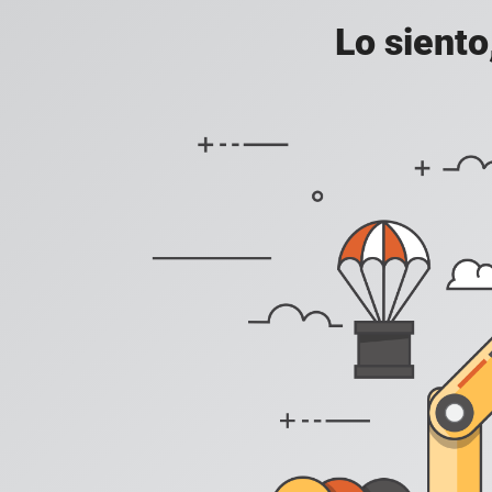
Lo siento