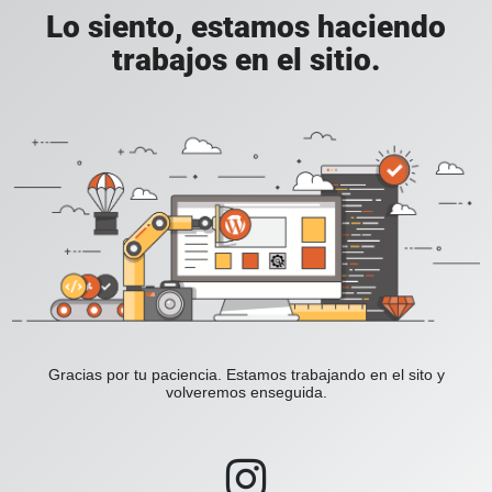
Lo siento, estamos haciendo
trabajos en el sitio.
Gracias por tu paciencia. Estamos trabajando en el sito y
volveremos enseguida.