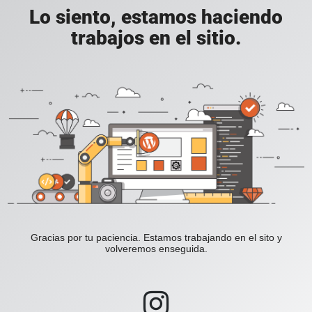
Lo siento, estamos haciendo
trabajos en el sitio.
Gracias por tu paciencia. Estamos trabajando en el sito y
volveremos enseguida.