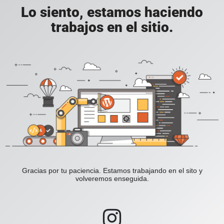
Lo siento, estamos haciendo
trabajos en el sitio.
Gracias por tu paciencia. Estamos trabajando en el sito y
volveremos enseguida.