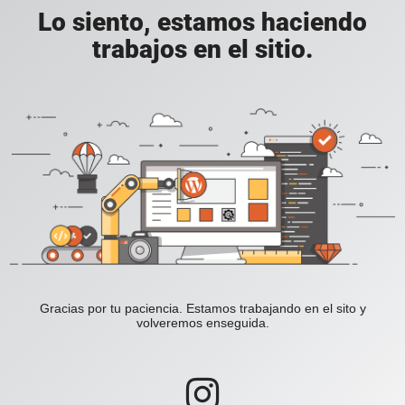
Lo siento, estamos haciendo
trabajos en el sitio.
Gracias por tu paciencia. Estamos trabajando en el sito y
volveremos enseguida.