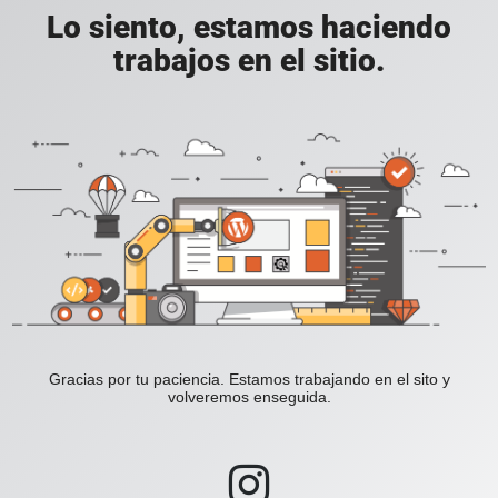
Lo siento, estamos haciendo
trabajos en el sitio.
Gracias por tu paciencia. Estamos trabajando en el sito y
volveremos enseguida.