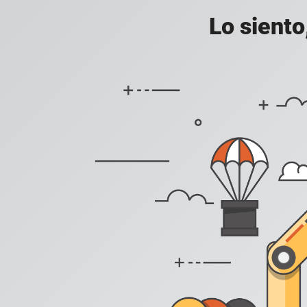
Lo siento