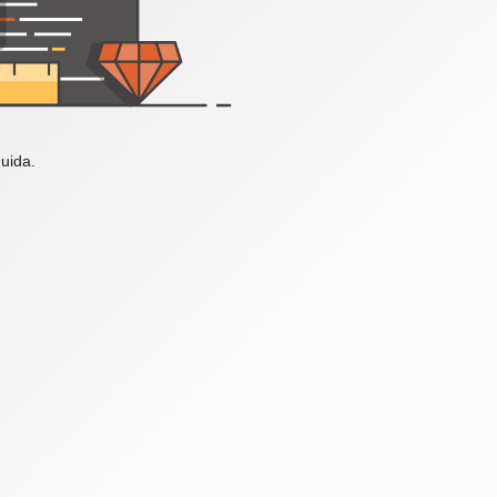
uida.