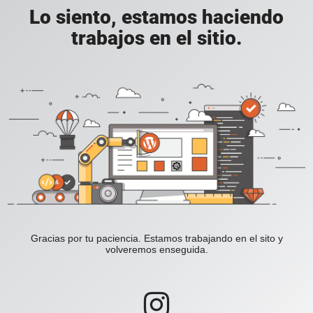
Lo siento, estamos haciendo
trabajos en el sitio.
Gracias por tu paciencia. Estamos trabajando en el sito y
volveremos enseguida.