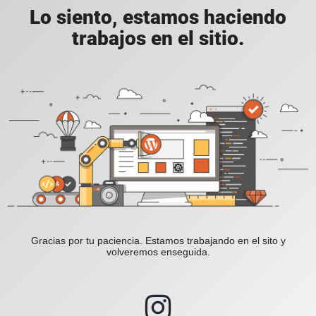
Lo siento, estamos haciendo
trabajos en el sitio.
Gracias por tu paciencia. Estamos trabajando en el sito y
volveremos enseguida.