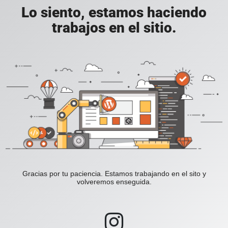
Lo siento, estamos haciendo
trabajos en el sitio.
Gracias por tu paciencia. Estamos trabajando en el sito y
volveremos enseguida.