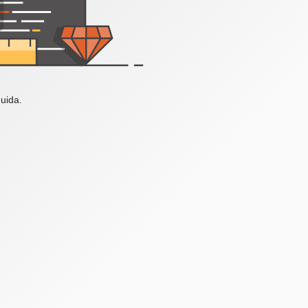
uida.