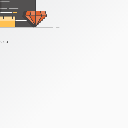
uida.