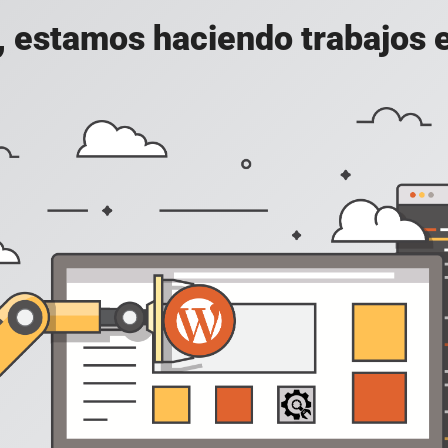
, estamos haciendo trabajos en