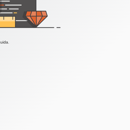
uida.