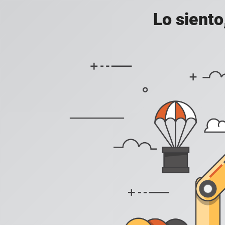
Lo siento