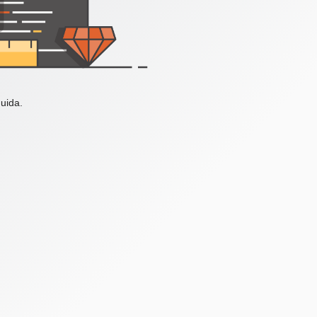
uida.